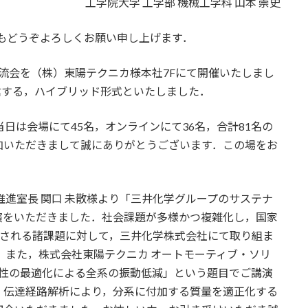
工学院大学 工学部 機械工学科 山本 崇史
もどうぞよろしくお願い申し上げます．
術交流会を（株）東陽テクニカ様本社7Fにて開催いたしまし
配信する，ハイブリッド形式といたしました．
日は会場にて45名，オンラインにて36名，合計81名の
加いただきまして誠にありがとうございます．この場をお
 推進室長 関口 未散様より「三井化学グループのサステナ
演をいただきました．社会課題が多様かつ複雑化し，国家
で示される諸課題に対して，三井化学株式会社にて取り組ま
 また，株式会社東陽テクニカ オートモーティブ・ソリ
量特性の最適化による全系の振動低減」という題目でご講演
，伝達経路解析により，分系に付加する質量を適正化する