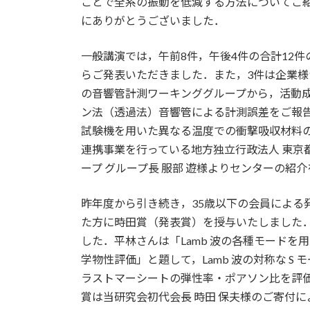
ことで全系の振動を低減する方法についてご
にありがとうございました．
一般講演では，午前8件，午後4件の合計12
らご発表いただきました．また，3件は企業
の音響管計測ワーキンググループから，活動成果
ン法（透過法）音響管による計測誤差をご報
試験機を用いた異なる温度での衝撃吸収材料
連携事業を行っている地方独立行政法人 東京
ープ グループ長 服部 遊様よりセンターの紹
昨年度から引き続き，35歳以下の会員による
た方に時田賞（発表賞）を授与いたしました．
した．平林さんは「Lamb 波の各種モードを用いた 
学物性評価」と題して，Lamb 波の対称な S
ラストマーシートの弾性率・ポアソン比を評
賞は当研究会初代会長 時田 保夫様のご寄付に