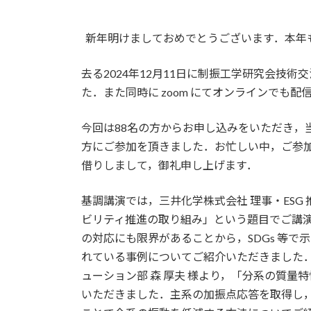
時
:
新年明けましておめでとうございます．本年
去る2024年12月11日に制振工学研究会技
た．また同時に zoom にてオンラインでも
今回は88名の方からお申し込みをいただき，当
方にご参加を頂きました．お忙しい中，ご参
借りしまして，御礼申し上げます．
基調講演では，三井化学株式会社 理事・ESG
ビリティ推進の取り組み」という題目でご講
の対応にも限界があることから，SDGs 等
れている事例についてご紹介いただきました．
ューション部 森 厚夫 様より，「分系の質
いただきました．主系の加振点応答を取得し