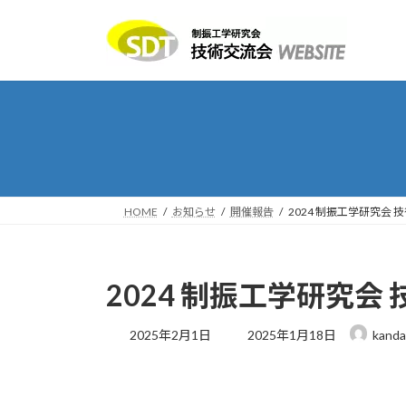
コ
ナ
ン
ビ
テ
ゲ
ン
ー
ツ
シ
へ
ョ
ス
ン
キ
に
ッ
移
プ
動
HOME
お知らせ
開催報告
2024 制振工学研究会 
2024 制振工学研究会
最
2025年2月1日
2025年1月18日
kand
終
更
新
日