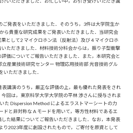
紹介いただきました．お忙しい中，お引き受けいただき誠
件のご発表をいただきました．そのうち，3件は大学院生か
様から貴重な研究成果をご発表いただきました．当研究会
として2 マイクロホン法（反射法）及び 4 マイクロホ
告いただきました．材料技術分科会からは，振り子型衝撃
の評価についてご報告いただきました．また，本研究会と
都立産業技術研究センター 物理応用技術部 光音技術グル
介をいただきました．
発表講演のうち，厳正な評価の上，最も優れた発表をされ
今回は，東京科学大学大学院の平林 渉さんに授与されま
Dispersion Method によるエラストマーシートの力
 モードと非対称な A モードを用いて，等方性材料であるエ
価した結果についてご報告いただきました．なお，本発表
より2023年度に創設されたもので，ご寄付を原資として